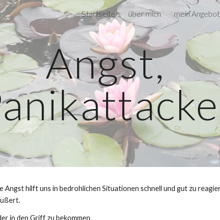
Startseite
über mich
mein Angebot
ip to main content
Skip to navigat
Angst, 
anikattack
 Angst hilft uns in bedrohlichen Situationen schnell und gut zu reagie
ußert. 
der in den Griff zu bekommen.